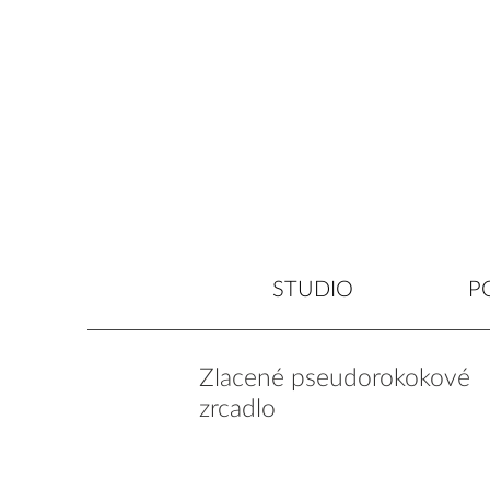
STUDIO
P
Zlacené pseudorokokové
zrcadlo